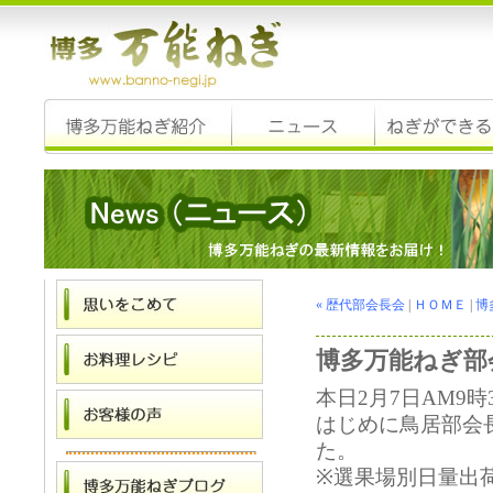
« 歴代部会長会
|
ＨＯＭＥ
|
博
博多万能ねぎ部
本日2月7日AM9
はじめに鳥居部会
た。
※選果場別日量出