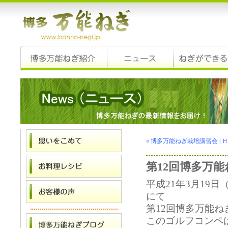
« 博多万能ねぎ栽培講習会
|
Ｈ
第12回博多万
平成21年3月19
にて
第12回博多万能
このゴルフコンペ