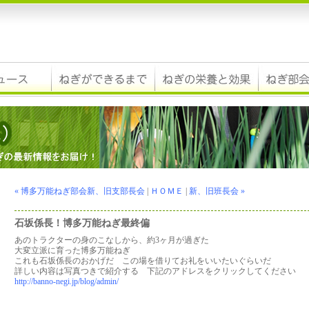
« 博多万能ねぎ部会新、旧支部長会
|
ＨＯＭＥ
|
新、旧班長会 »
石坂係長！博多万能ねぎ最終偏
あのトラクターの身のこなしから、約3ヶ月が過ぎた
大変立派に育った博多万能ねぎ
これも石坂係長のおかげだ この場を借りてお礼をいいたいぐらいだ
詳しい内容は写真つきで紹介する 下記のアドレスをクリックしてください
http://banno-negi.jp/blog/admin/