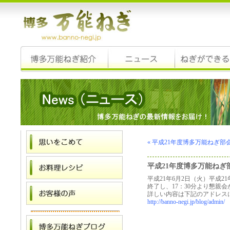
« 平成21年度博多万能ねぎ
平成21年度博多万能ね
平成21年6月2日（火）平成
終了し、17：30分より懇親
詳しい内容は下記のアドレス
http://banno-negi.jp/blog/admin/