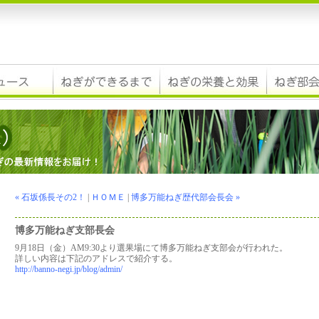
« 石坂係長その2！
|
ＨＯＭＥ
|
博多万能ねぎ歴代部会長会 »
博多万能ねぎ支部長会
9月18日（金）AM9:30より選果場にて博多万能ねぎ支部会が行われた。
詳しい内容は下記のアドレスで紹介する。
http://banno-negi.jp/blog/admin/