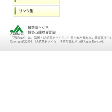
『万能ねぎ』は、福岡・JA筑前あさくらで生産された青ねぎの登録商標で
Copyright(C)2008 JA筑前あさくら 博多万能ねぎ. All Rights Reserved.